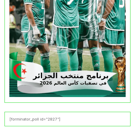
[forminator_poll id="2827"]