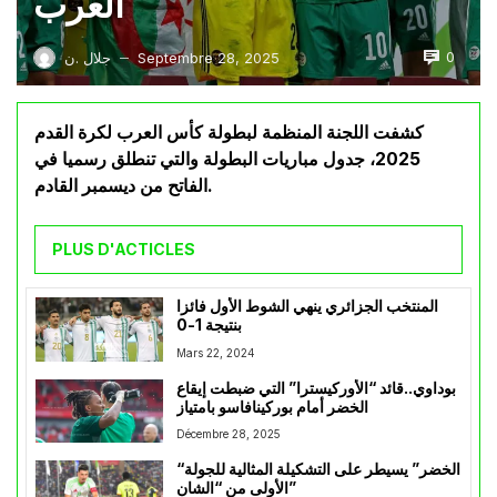
العرب
0
Septembre 28, 2025
جلال .ن
—
كشفت اللجنة المنظمة لبطولة كأس العرب لكرة القدم
2025، جدول مباريات البطولة والتي تنطلق رسميا في
الفاتح من ديسمبر القادم.
PLUS D'ACTICLES
المنتخب الجزائري ينهي الشوط الأول فائزا
بنتيجة 1-0
Mars 22, 2024
بوداوي..قائد “الأوركيسترا” التي ضبطت إيقاع
الخضر أمام بوركينافاسو بامتياز
Décembre 28, 2025
“الخضر” يسيطر على التشكيلة المثالية للجولة
الأولى من “الشان”