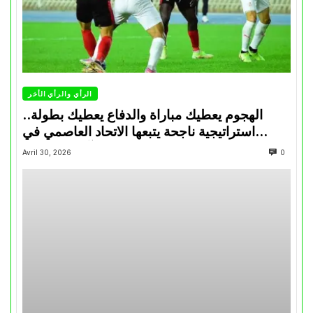
الرأي والرأي الأخر
الهجوم يعطيك مباراة والدفاع يعطيك بطولة..
استراتيجية ناجحة يتبعها الاتحاد العاصمي في
تتويجاته آخر السنوات
Avril 30, 2026
0