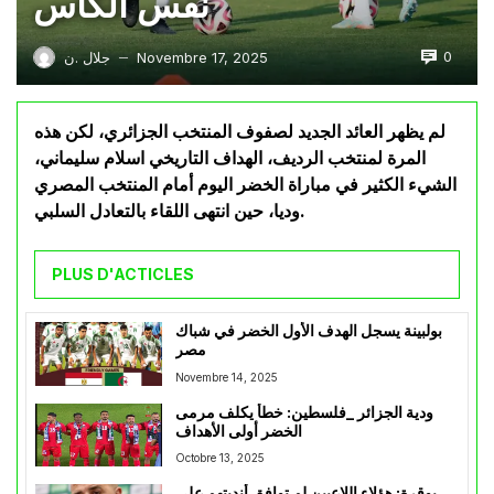
نفس الكأس
0
Novembre 17, 2025
جلال .ن
—
لم يظهر العائد الجديد لصفوف المنتخب الجزائري، لكن هذه
المرة لمنتخب الرديف، الهداف التاريخي اسلام سليماني،
الشيء الكثير في مباراة الخضر اليوم أمام المنتخب المصري
وديا، حين انتهى اللقاء بالتعادل السلبي.
PLUS D'ACTICLES
بولبينة يسجل الهدف الأول الخضر في شباك
مصر
Novembre 14, 2025
ودية الجزائر _فلسطين: خطأ يكلف مرمى
الخضر أولى الأهداف
Octobre 13, 2025
بوقرة: هؤلاء اللاعبين لم توافق أنديتهم على