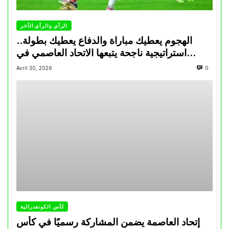
الرأي والرأي الأخر
الهجوم يعطيك مباراة والدفاع يعطيك بطولة..
استراتيجية ناجحة يتبعها الاتحاد العاصمي في
تتويجاته آخر السنوات
Avril 30, 2026
0
كأس الكونفدرالية
إتحاد العاصمة يضمن المشاركة رسميًا في كأس