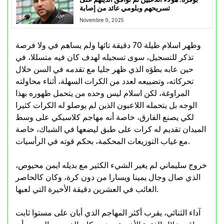
تسريحهم وبلومي عائد من إصابة
Novembre 9, 2025
وظهر اسلام طيلة 70 دقيقة تائها ولم يساهم في ولا فرصة
تذكر للتسجيل، سوى تسجيله لهدف كان فيه متسللا، في
حين عابه بطؤه الذي ظهر جليا مع تقدمه في السن خلال
تحركاته، وتضييعه لعدد من الكرات السهلة، أثناء محاولته
المراوغة، لكن اسلام ليس وحده من يتحمل ظهوره بهذا
الوجه بل يتحمله اللاعبون الذين لم يوصلو له الكرات كثيرا
لكي يصنع الفارق، خاصة أنه مهاجم كلاسيكي على وسط
الميدان تقديم له كرات على طبق ليضعها في الشباك، خاصة
مع غياب التوزيعات المحكمة، بحكم قوته في الرأسيات.
خروج سليماني لم يغير الشيء الكثير مع بديله ايمن محيوص،
الذي صال وجال يمينا ويسارا من دون كرة، وكان كالحاصر
الغائب في العشرين دقيقة الأخيرة التي لعبها.
آداء الثنائي، يقرب أكثر المهاجم الذي أبان على مستوا ثابت