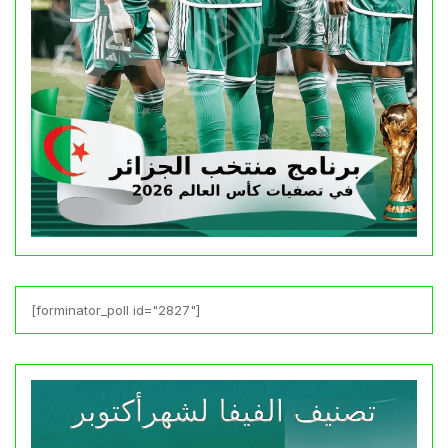
[forminator_poll id="2827"]