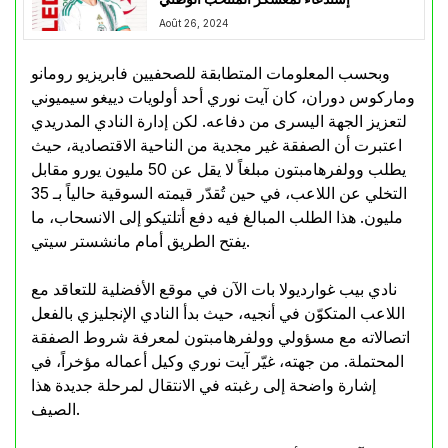
Août 26, 2024
وبحسب المعلومات المتطابقة للصحفيين فابريزيو رومانو
وماركوس دوران، كان آيت نوري أحد أولويات دييغو سيميوني
لتعزيز الجهة اليسرى من دفاعه. لكن إدارة النادي المدريدي
اعتبرت أن الصفقة غير مجدية من الناحية الاقتصادية، حيث
يطلب وولفرهامبتون مبلغاً لا يقل عن 50 مليون يورو مقابل
التخلي عن اللاعب، في حين تُقدّر قيمته السوقية حالياً بـ 35
مليون. هذا الطلب المبالغ فيه دفع أتلتيكو إلى الانسحاب، ما
يفتح الطريق أمام مانشستر سيتي.
نادي بيب غوارديولا بات الآن في موقع الأفضلية للتعاقد مع
اللاعب المتكوّن في أنجيه، حيث بدأ النادي الإنجليزي بالفعل
اتصالاته مع مسؤولي وولفرهامبتون لمعرفة شروط الصفقة
المحتملة. من جهته، غيّر آيت نوري وكيل أعماله مؤخراً، في
إشارة واضحة إلى رغبته في الانتقال لمرحلة جديدة هذا
الصيف.