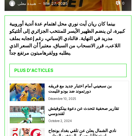
0
Mai 27, 2025
هنيدة معلى
—
بينما كان ريان آيت نوري محل اهتمام عدة أندية أوروبية
كبيرة، لن ينضم الظهير الأيسر للمنتخب الجزائري إلى أتلتيكو
مدريد في النهاية. فالنادي الإسباني، رغم إعجابه بملف
اللاعب، قرر الانسحاب من السباق، معتبراً أن السعر الذي
يطلبه وولفرهامبتون مرتفع جداً.
PLUS D'ACTICLES
بن سبعيني أمام اختبار جديد مع فريقه
دورتموند ضد بودو غليمت
Décembre 10, 2025
تقارير صحفية تتحدث عن دعوة بيتكوفيتش
لقندوسي
Octobre 2, 2024
نادي الشمال يعلن عن تلقي بغداد بونجاح
إستدعاءً لمعسكر المنتخب الوطني