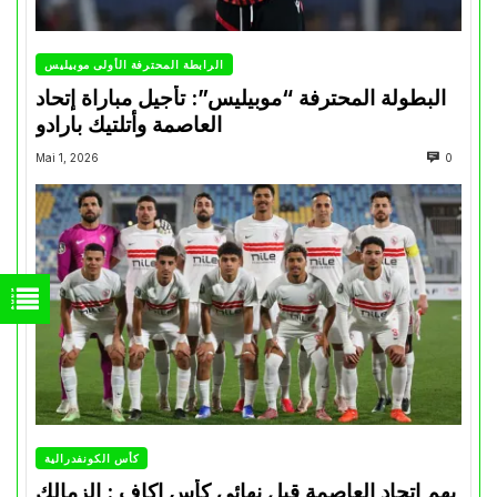
الرابطة المحترفة الأولى موبيليس
البطولة المحترفة “موبيليس”: تأجيل مباراة إتحاد
العاصمة وأتلتيك بارادو
Mai 1, 2026
0
كأس الكونفدرالية
يهم إتحاد العاصمة قبل نهائي كأس اكاف : الزمالك