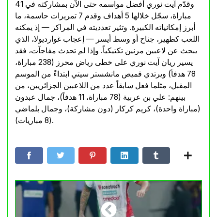
وقدّم آيت نوري أفضل مواسمه حتى الآن بمشاركته في 41
مباراة، سجّل خلالها 5 أهداف وقدم 7 تمريرات حاسمة، ما
أبرز إمكانياته الكبيرة. وتثير تعدديته في المراكز — إذ يمكنه
اللعب كظهير، جناح أو وسط أيسر — إعجاب غوارديولا، الذي
يبحث عن لاعبين مرنين تكتيكياً. وإذا لم تحدث مفاجآت، فقد
يسير ريان آيت نوري على خطى رياض محرز (238 مباراة،
78 هدفاً) ويرتدي قميص مانشستر سيتي ابتداءً من الموسم
المقبل، مثلما فعل سابقاً عدد من اللاعبين الجزائريين، من
بينهم: علي بن عربية (78 مباراة، 11 هدفاً)، جمال عبدون
(مباراة واحدة)، كريم كركار (دون مشاركة)، وجمال بلماضي
(8 مباريات).