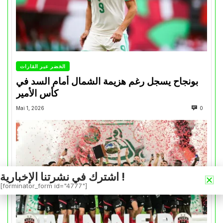
الخضر عبر القارات
بونجاح يسجل رغم هزيمة الشمال أمام السد في
كأس الأمير
Mai 1, 2026
0
اشترك في نشرتنا الإخبارية !
[forminator_form id="4777"]