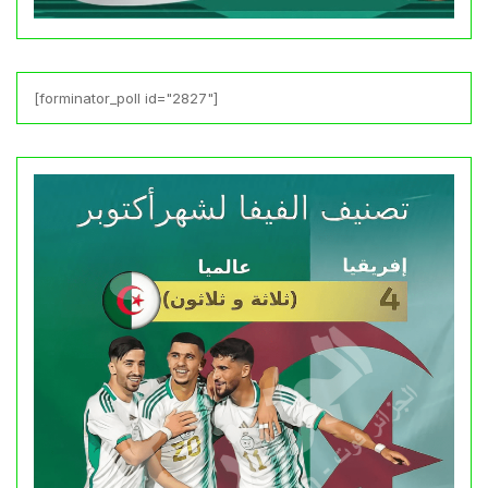
[forminator_poll id="2827"]