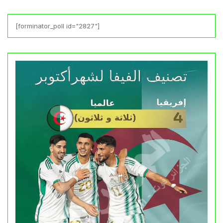
[forminator_poll id="2827"]