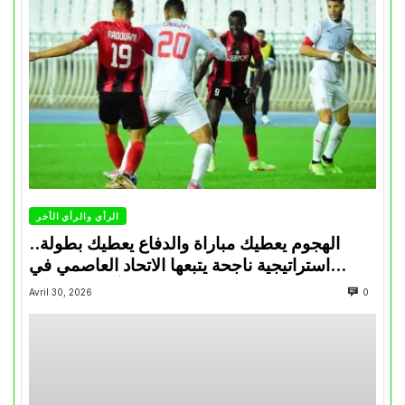
الرأي والرأي الأخر
الهجوم يعطيك مباراة والدفاع يعطيك بطولة..
استراتيجية ناجحة يتبعها الاتحاد العاصمي في
تتويجاته آخر السنوات
Avril 30, 2026
0