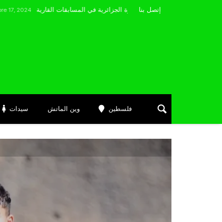
مضوي يصرّح: “أتمنى التوفيق لممثلي الكرة الجزائرية في المسابقات القارية”
إتصل بنا
فلسطين
وين الماتش
سيدات