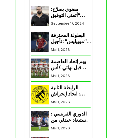
المنتخب و شباب
قسنطينة
مضوي يصرّح:
“أتمنى التوفيق
لممثلي الكرة
Septembre 17, 2024
الجزائرية في
المسابقات القارية”
البطولة المحترفة
“موبيليس”: تأجيل
مباراة إتحاد
Mai 1, 2026
العاصمة وأتلتيك
بارادو
يهم إتحاد العاصمة
قبل نهائي كأس
اكاف : الزمالك
Mai 1, 2026
يسقط بثلاثية أمام
الأهلي
الرابطة الثانية
: اتحاد الحراش
يحسم التأهل إلى
Mai 1, 2026
“البلاي أوف”
الدوري الفرنسي :
استبعاد عبدلي من
قائمة مرسيليا أمام
Mai 1, 2026
نانت