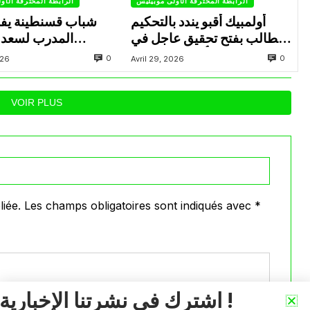
الرابطة المحترفة الأولى موبيليس
الرابطة المحترفة الأو
أولمبيك أقبو يندد بالتحكيم
شباب قسنطينة يف
ويطالب بفتح تحقيق عاجل في
المدرب لسعد 
تجاوزات أثّرت على نتائج
ب
0
0
026
Avril 29, 2026
الفريق
VOIR PLUS
iée.
Les champs obligatoires sont indiqués avec
*
اشترك في نشرتنا الإخبارية !