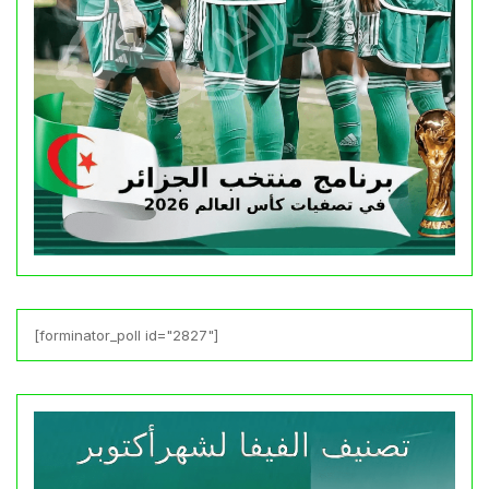
[forminator_poll id="2827"]