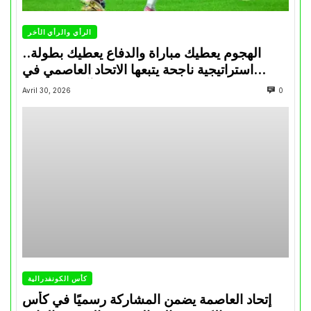
الرأي والرأي الأخر
الهجوم يعطيك مباراة والدفاع يعطيك بطولة..
استراتيجية ناجحة يتبعها الاتحاد العاصمي في
تتويجاته آخر السنوات
Avril 30, 2026
0
كأس الكونفدرالية
إتحاد العاصمة يضمن المشاركة رسميًا في كأس