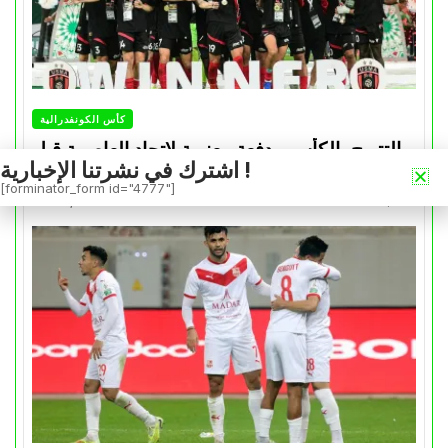
كأس الكونفدرالية
التتويج بالكأس.. دفعة معنوية لإتحاد العاصمة قبل
اشترك في نشرتنا الإخبارية !
موقعة الزمالك في نهائي الكونفدرالية
[forminator_form id="4777"]
Avril 30, 2026
0