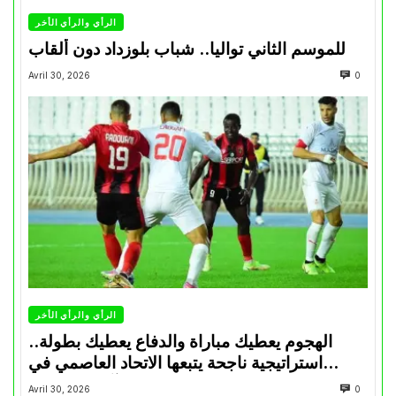
الرأي والرأي الأخر
للموسم الثاني تواليا.. شباب بلوزداد دون ألقاب
Avril 30, 2026
0
الرأي والرأي الأخر
الهجوم يعطيك مباراة والدفاع يعطيك بطولة..
استراتيجية ناجحة يتبعها الاتحاد العاصمي في
تتويجاته آخر السنوات
Avril 30, 2026
0