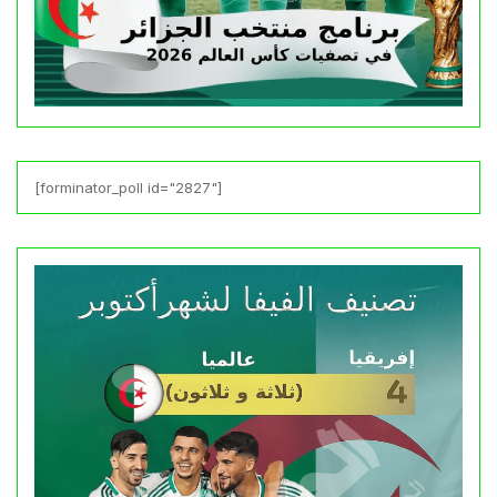
[forminator_poll id="2827"]