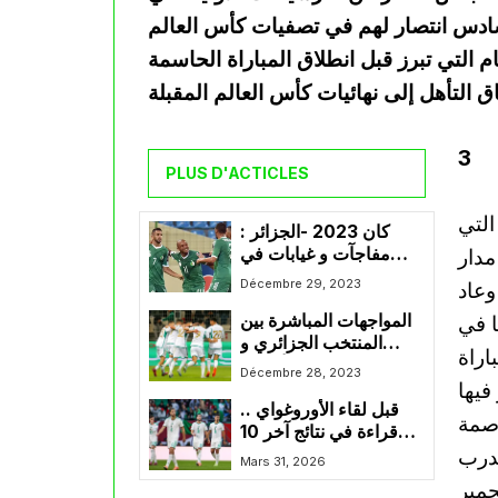
دس انتصار لهم في تصفيات كأس العالم
م التي تبرز قبل انطلاق المباراة الحاسمة
3
PLUS D'ACTICLES
ات التي
كان 2023 -الجزائر :
مدار
مفاجآت و غيابات في
القائمة النهائية لجمال
Décembre 29, 2023
وعاد
بلماضي
ا في
المواجهات المباشرة بين
المنتخب الجزائري و
في مباراة
المنتخب الأنغولي
Décembre 28, 2023
 والتي فاز فيها
قبل لقاء الأوروغواي ..
اصمة
قراءة في نتائج آخر 10
مدرب
مباريات للخضر ضد
Mars 31, 2026
منتخبات غير إفريقية
حمير