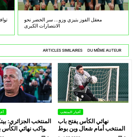
معقل الفوز بتيزي وزو… سر الخضر نحو
تواف
الانتصارات الكبرى
ARTICLES SIMILAIRES
DU MÊME AUTEUR
أخبار المنتخب
أخب
نهائي الكأس يفتح باب
المنتخب الجزائري: بي
المنتخب أمام شعال وبن بوط
يواكب نهائي الكأس بي
العاصمة وشباب بلوزد