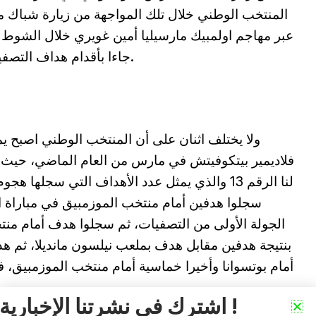
المنتخب الوطني خلال تلك المواجهة من زيارة شباك م
عبر مهاجم اولمبيك مارسيليا أمين غويري خلال الشوط ال
جاءا بأقدام هداف التصفيات محمد امين عمورة في المرحلة الثانية.
ولا يختلف اثنان على أن المنتخب الوطني اصبح ي
فلاديمير بيتكوفيتش في مارس من العام الماضي، حيث با
لنا الرقم 13 والذي يمثل عدد الأهداف التي سجلها
سجلوا هدفين أمام منتخب الموزمبيق في مباراة ا
الجولة الأولى من التصفيات، ثم سجلوا هدف أمام منتخ
بنتيجة هدفين مقابل هدف بملعب نيلسون مانديلا، ثم هدف
أمام بوتسوانا وأخيرا خماسية أمام منتخب الموزمبيق،
اشترك في نشرتنا الإخبارية !