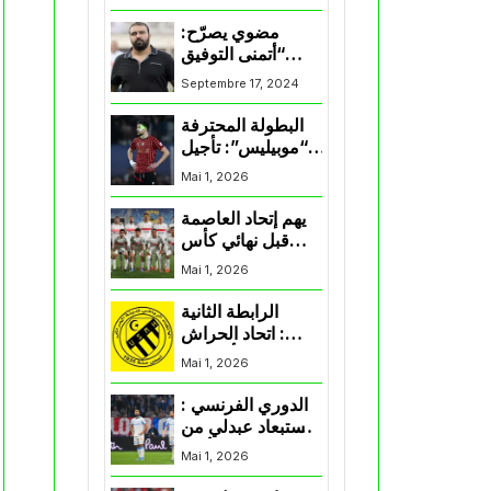
المنتخب و شباب
قسنطينة
مضوي يصرّح:
“أتمنى التوفيق
لممثلي الكرة
Septembre 17, 2024
الجزائرية في
المسابقات القارية”
البطولة المحترفة
“موبيليس”: تأجيل
مباراة إتحاد
Mai 1, 2026
العاصمة وأتلتيك
بارادو
يهم إتحاد العاصمة
قبل نهائي كأس
اكاف : الزمالك
Mai 1, 2026
يسقط بثلاثية أمام
الأهلي
الرابطة الثانية
: اتحاد الحراش
يحسم التأهل إلى
Mai 1, 2026
“البلاي أوف”
الدوري الفرنسي :
استبعاد عبدلي من
قائمة مرسيليا أمام
Mai 1, 2026
نانت