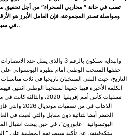
تصب في خانة ” محاربي الصحراء” من أجل تحقيق سا
ومواصلة تصدر المجموعة، فإن العامل الأبرز هو الأرقا
في سباق التأهل إلى نهائيات كأس العالم المقبلة..
والبداية ستكون بالرقم 3 والذي يمثل عدد الانتصار
حققها المنتخب الوطني أمام نظيره البوتسواني على 
التاريخ، حيث التقى المنتخبان تاريخيا في ثلاث مناسبات 
الكلمة الأخيرة فيها جميعا لمنتخبنا الوطني اثنتين فيهم
تصفيات كأس أمم إفريقيا 2020، والثالثة كانت 
الذهاب في من تصفيات مونديال 2026
الخضر أيضا بثنائية دون مقابل والتي لعبت في الع
البوتسوانية ” غابورون”، في حين يبحث اشبال ال
بيتكوفيتش عن تأكيد سيطرتهم المطلقة على ” ال