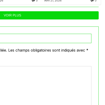
0
0
026
Avril 27, 2026
عدة لاعبين تحت
VOIR PLUS
iée.
Les champs obligatoires sont indiqués avec
*