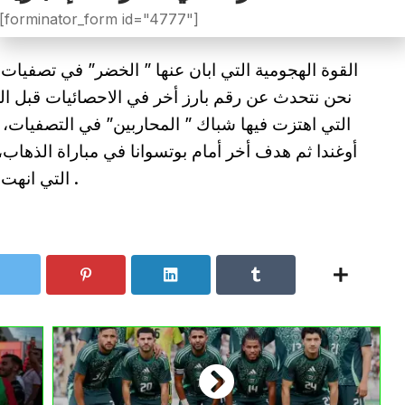
[forminator_form id="4777"]
القوة الهجومية التي ابان عنها ” الخضر” في تصفيات ال
التي اهتزت فيها شباك ” المحاربين” في التصفيات، 
أوغندا ثم هدف أخر أمام بوتسوانا في مباراة الذهاب،
التي انهت بفوز الخضر بخماسية في ملعب تيزي وزو .