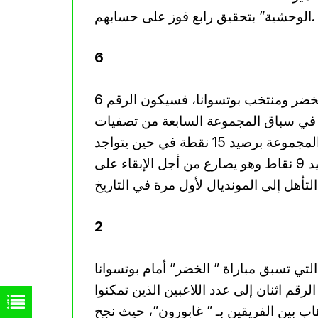
الوحشية” بتحقيق رابع فوز على حسابهم.
6
أما الرقم الثاني الذي يبرز في المواجهة المرتقبة بين الخضر ومنتخب بوتسوانا، فسيكون الرقم 6
ن في سباق المجموعة السابعة من تصفيات
المونديال، حيث يتسيد رفقاء القائد رياض محرز المجموعة برصيد 15 نقطة في حين يتواجد
المنتخب البوتسواني في المركز الثالث للمجموعة برصيد 9 نقاط وهو يصارع من أجل الإبقاء على
2
سابات التي تسبق مباراة ” الخضر” أمام بوتسوانا
قم اثنان إلى عدد اللاعبين الذين تمكنوا
ب بين الفريقين بـ ” غابورون”، حيث نجح