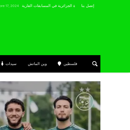
مضوي يصرّح: “أتمنى التوفيق لممثلي الكرة الجزائرية في المسابقات القارية”
إتصل بنا
فلسطين
وين الماتش
سيدات