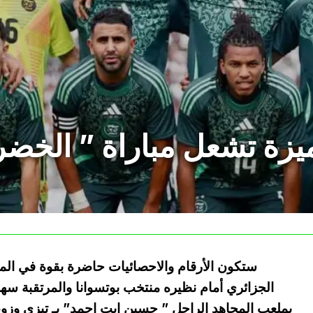
مميزة تشعل مباراة ” الخضر
ستكون الأرقام والاحصائيات حاضرة بقوة في المبا
الجزائري أمام نظيره منتخب بوتسوانا والمرتقبة سهر
بملعب المجاهد الراحل ” حسين ايت احمد” بـ تيزي وزو،