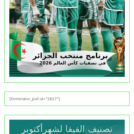
[forminator_poll id="2827"]