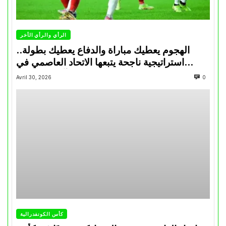
الرأي والرأي الأخر
الهجوم يعطيك مباراة والدفاع يعطيك بطولة..
استراتيجية ناجحة يتبعها الاتحاد العاصمي في
تتويجاته آخر السنوات
Avril 30, 2026
0
كأس الكونفدرالية