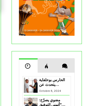
الحارس بوحلفاية
يتحدث عن
طموحاته مع
Octobre 8, 2024
المنتخب و شباب
قسنطينة
مضوي يصرّح:
“أتمنى التوفيق