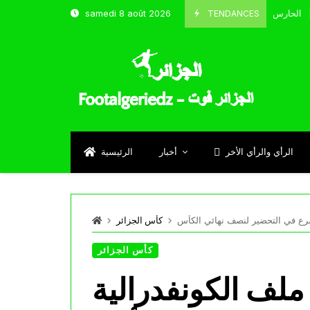
TENDANCES
samedi 8 août 2026
الحارس بوحلفاية يتحدث عن طموحاته مع المنتخب و شباب قسنطينة
4
Sep
الرأي والرأي الأخر
أخبار
الرئيسية
شرع في التحضير لنصف نهائي الكأس
كأس الجزائر
كأس الجزائر
ملف الكونفدرالية