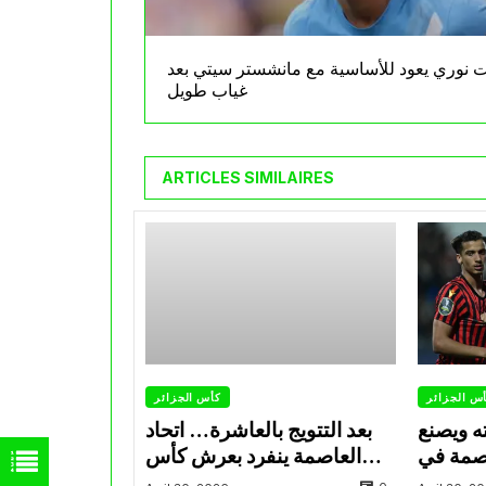
ت نوري يعود للأساسية مع مانشستر سيتي بعد
غياب طويل
ARTICLES SIMILAIRES
س الجزائر
كأس الجزائر
ه ويصنع
بعد التتويج بالعاشرة… اتحاد
اصمة في
العاصمة ينفرد بعرش كأس
الحاسمة
الجزائر