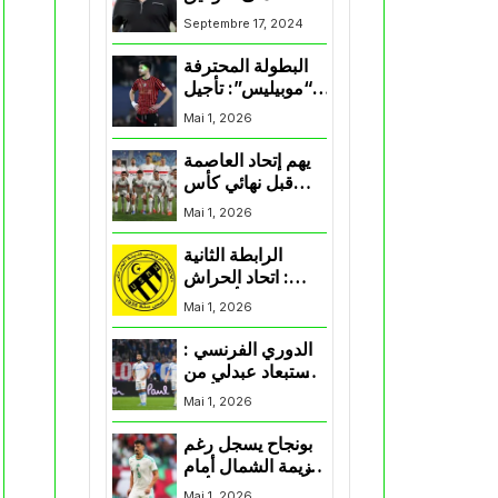
لممثلي الكرة
Septembre 17, 2024
الجزائرية في
المسابقات القارية”
البطولة المحترفة
“موبيليس”: تأجيل
مباراة إتحاد
Mai 1, 2026
العاصمة وأتلتيك
بارادو
يهم إتحاد العاصمة
قبل نهائي كأس
اكاف : الزمالك
Mai 1, 2026
يسقط بثلاثية أمام
الأهلي
الرابطة الثانية
: اتحاد الحراش
يحسم التأهل إلى
Mai 1, 2026
“البلاي أوف”
الدوري الفرنسي :
استبعاد عبدلي من
قائمة مرسيليا أمام
Mai 1, 2026
نانت
بونجاح يسجل رغم
هزيمة الشمال أمام
السد في كأس
Mai 1, 2026