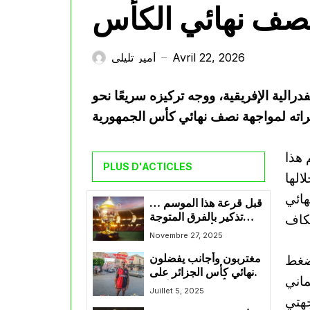
نصف نهائي الكأس
Avril 22, 2026
أمير تليلي
—
رالية الإفريقية، ووجه تركيزه سريعًا نحو
 هذا
PLUS D'ACTICLES
الها
هائي
قبل قرعة هذا الموسم …
تذكير بالفرق المتوجة
بكأس الجمهورية
Novembre 27, 2025
ضغط
مغتربون وأجانب يفضلون
نهائي كأس الجزائر على
ماني
كأس العالم للأندية
Juillet 5, 2025
جهتي