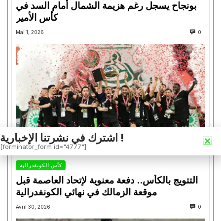
بونجاح يسجل رغم هزيمة الشمال أمام السد في
كأس الأمير
Mai 1, 2026
0
اشترك في نشرتنا الإخبارية !
[forminator_form id="4777"]
كأس الكونفدرالية
التتويج بالكأس.. دفعة معنوية لإتحاد العاصمة قبل
موقعة الزمالك في نهائي الكونفدرالية
Avril 30, 2026
0