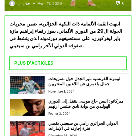
0
Avril 11, 2026
جلال .ن
—
انتهت القمة الألمانية ذات النكهة الجزائرية، ضمن مجريات
الجولة ال29 من الدوري الألماني، بفوز رفقاء إبراهيم مازة
باير ليفركوزن، على مستضيفهم دورتموند الذي ينشط في
صفوفه الدولي الآخر رامي بن سبعيني.
PLUS D'ACTICLES
لوموند الفرنسية تثير الجدل حول تصريحات
جمال بلعمري عن اللاعبين المغتربين
Novembre 1, 2024
ميركاتو : أنيس حاج موسى ينتقل إلى الدوري
الهولندي من بوابة نادي فيتيس ارنهيم
Février 2, 2024
الدولي الجزائري رامي بن سبعيني يقضي
فترة إجازته في الإمارات
Décembre 26, 2024