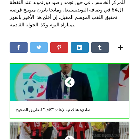
للمركز الخامس، في حين تجمد رصيد دورتموند عند النقطة
ال64 في وصافة البونديسليغا، ومانحا بايرن ميونيخ فرصة
تحقيق اللقب الموسم المقبل، إن أفلح هذا الأخير بالفوز
بمباراة اليوم وكذا الجولة القادمة.
صادي: هناك نية لإعادة “كاف” للطريق الصحيح