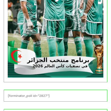
[forminator_poll id="2827"]