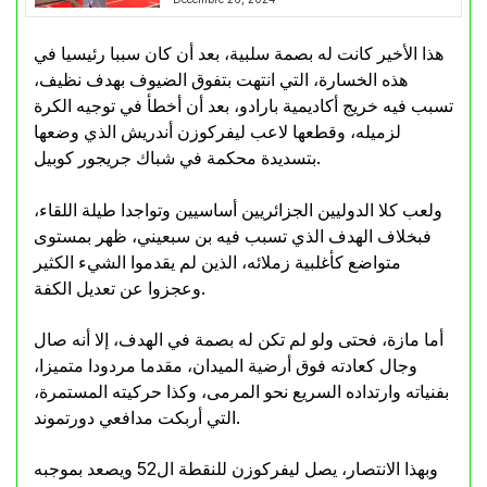
هذا الأخير كانت له بصمة سلبية، بعد أن كان سببا رئيسيا في
هذه الخسارة، التي انتهت بتفوق الضيوف بهدف نظيف،
تسبب فيه خريج أكاديمية بارادو، بعد أن أخطأ في توجيه الكرة
لزميله، وقطعها لاعب ليفركوزن أندريش الذي وضعها
بتسديدة محكمة في شباك جريجور كوبيل.
ولعب كلا الدوليين الجزائريين أساسيين وتواجدا طيلة اللقاء،
فبخلاف الهدف الذي تسبب فيه بن سبعيني، ظهر بمستوى
متواضع كأغلبية زملائه، الذين لم يقدموا الشيء الكثير
وعجزوا عن تعديل الكفة.
أما مازة، فحتى ولو لم تكن له بصمة في الهدف، إلا أنه صال
وجال كعادته فوق أرضية الميدان، مقدما مردودا متميزا،
بفنياته وارتداده السريع نحو المرمى، وكذا حركيته المستمرة،
التي أربكت مدافعي دورتموند.
وبهذا الانتصار، يصل ليفركوزن للنقطة ال52 ويصعد بموجبه