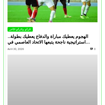
الرأي والرأي الأخر
الهجوم يعطيك مباراة والدفاع يعطيك بطولة..
استراتيجية ناجحة يتبعها الاتحاد العاصمي في
تتويجاته آخر السنوات
Avril 30, 2026
0