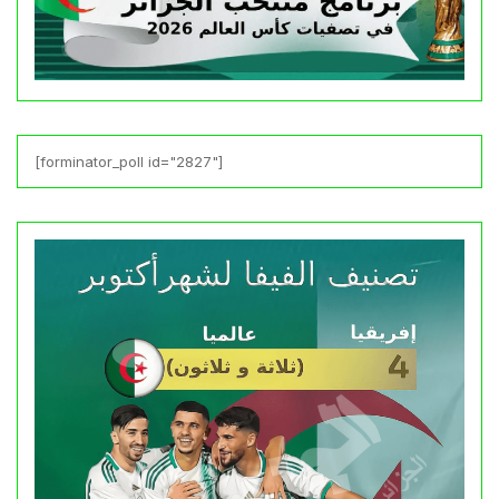
[forminator_poll id="2827"]