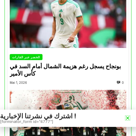
الخضر عبر القارات
بونجاح يسجل رغم هزيمة الشمال أمام السد في
كأس الأمير
Mai 1, 2026
0
اشترك في نشرتنا الإخبارية !
[forminator_form id="4777"]