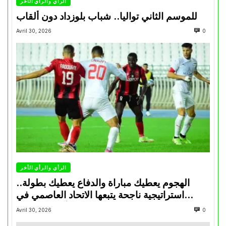
الرأي والرأي الأخر
للموسم الثاني تواليا.. شباب بلوزداد دون ألقاب
Avril 30, 2026
0
الرأي والرأي الأخر
الهجوم يعطيك مباراة والدفاع يعطيك بطولة..
استراتيجية ناجحة يتبعها الاتحاد العاصمي في
تتويجاته آخر السنوات
Avril 30, 2026
0