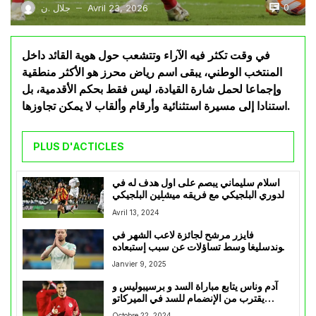
0
Avril 23, 2026
جلال .ن
—
في وقت تكثر فيه الآراء وتتشعب حول هوية القائد داخل
المنتخب الوطني، يبقى اسم رياض محرز هو الأكثر منطقية
وإجماعا لحمل شارة القيادة، ليس فقط بحكم الأقدمية، بل
استنادا إلى مسيرة استثنائية وأرقام وألقاب لا يمكن تجاوزها.
PLUS D'ACTICLES
اسلام سليماني يبصم على اول هدف له في
الدوري البلجيكي مع فريقه ميشلين البلجيكي
أمام ويسترلو
Avril 13, 2024
فايزر مرشح لجائزة لاعب الشهر في
البوندسليغا وسط تساؤلات عن سبب إستبعاده
من مفكرة بيتكوفيتش
Janvier 9, 2025
آدم وناس يتابع مباراة السد و برسيبوليس و
يقترب من الإنضمام للسد في الميركاتو
الشتوي
Octobre 22, 2024