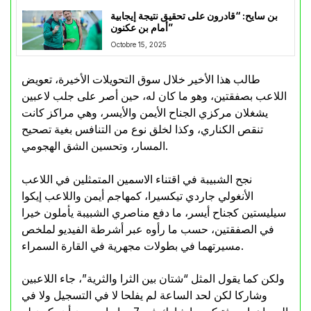
بن سايح: “قادرون على تحقيق نتيجة إيجابية
أمام بن عكنون”
Octobre 15, 2025
طالب هذا الأخير خلال سوق التحويلات الأخيرة، تعويض
اللاعب بصفقتين، وهو ما كان له، حين أصر على جلب لاعبين
يشغلان مركزي الجناح الأيمن والأيسر، وهي مراكز كانت
تنقص الكناري، وكذا لخلق نوع من التنافس بغية تصحيح
المسار، وتحسين الشق الهجومي.
نجح الشبيبة في اقتناء الاسمين المتمثلين في اللاعب
الأنغولي جاردي تيكسيرا، كمهاجم أيمن واللاعب إيكوا
سيليستين كجناح أيسر، ما دفع مناصري الشبيبة يأملون خيرا
في الصفقتين، حسب ما رأوه عبر أشرطة الفيديو لملخص
مسيرتهما في بطولات مجهرية في القارة السمراء.
ولكن كما يقول المثل “شتان بين الثرا والثرية”، جاء اللاعبين
وشاركا لكن لحد الساعة لم يفلحا لا في التسجيل ولا في