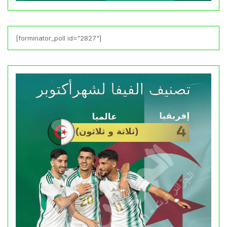
[forminator_poll id="2827"]