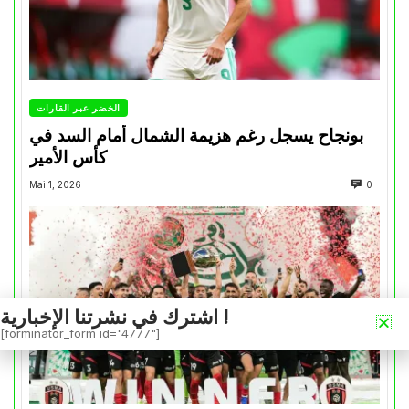
الخضر عبر القارات
بونجاح يسجل رغم هزيمة الشمال أمام السد في
كأس الأمير
Mai 1, 2026
0
اشترك في نشرتنا الإخبارية !
[forminator_form id="4777"]