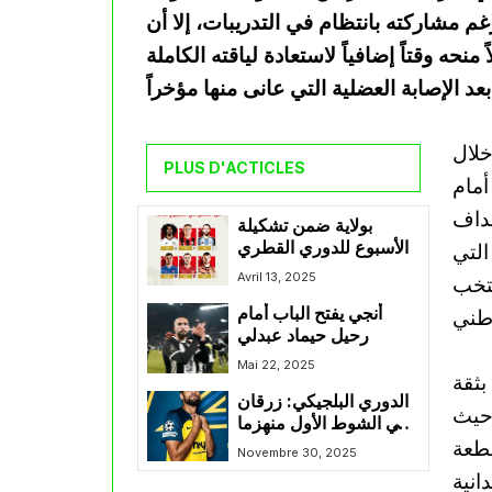
 مشاركته بانتظام في التدريبات، إلا أن
حه وقتاً إضافياً لاستعادة لياقته الكاملة
مؤخراً.
خلال
PLUS D'ACTICLES
أمام
هداف
بولاية ضمن تشكيلة
الأسبوع للدوري القطري
التي
Avril 13, 2025
نتخب
أنجي يفتح الباب أمام
رحيل حيماد عبدلي
Mai 22, 2025
بثقة
الدوري البلجيكي: زرقان
 حيث
ينهي الشوط الأول منهزما
قطعة
مع سانت غيلواز أمام
Novembre 30, 2025
أندرلخت
انية