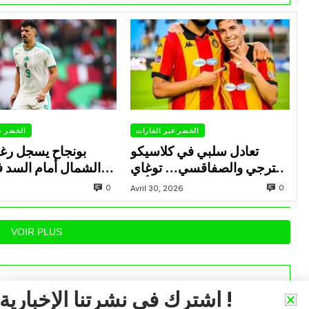
الخضر عبر القارات
الخضر ع
تعادل سلبي في كلاسيكو
بونجاح يسجل رغ
الترجي والصفاقسي… توغاي
الشمال أمام السد 
يهدر ركلة جزاء وبوعالية يتألق
0
0
Avril 30, 2026
VOIR PLUS
اشترك في نشرتنا الإخبارية !