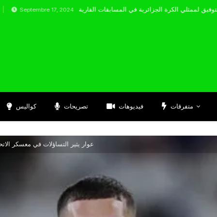
embre 17, 2024
متفرقات
فيديوهات
تصريحات
كواليس
عوار يثير التساؤلات في معسكر الاتحا