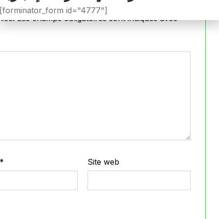
[forminator_form id="4777"]
iée.
Les champs obligatoires sont indiqués avec
*
*
Site web