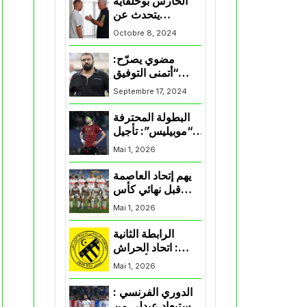
الحارس بوحلفاية
يتحدث عن
طموحاته مع
Octobre 8, 2024
المنتخب و شباب
قسنطينة
مضوي يصرّح:
“أتمنى التوفيق
لممثلي الكرة
Septembre 17, 2024
الجزائرية في
المسابقات القارية”
البطولة المحترفة
“موبيليس”: تأجيل
مباراة إتحاد
Mai 1, 2026
العاصمة وأتلتيك
بارادو
يهم إتحاد العاصمة
قبل نهائي كأس
اكاف : الزمالك
Mai 1, 2026
يسقط بثلاثية أمام
الأهلي
الرابطة الثانية
: اتحاد الحراش
يحسم التأهل إلى
Mai 1, 2026
“البلاي أوف”
الدوري الفرنسي :
استبعاد عبدلي من