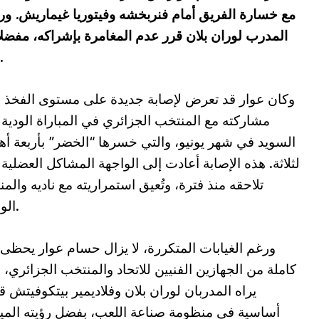
مع خسارة الفريق أمام فنربخشه وفيتوريا غيماريش. ورغم
المدرب لوران بلان قرر عدم المغامرة بإشراكه، مفضلاً من
بعد الإصابة العضلية التي عانى منها 
وكان عوار قد تعرض لإصابة جديدة على مستوى الفخذ 
مشاركته مع المنتخب الجزائري في المباراة الودية 
السويد في شهر يونيو، والتي خسرها “الخضر” بأربعة أ
لثلاثة. هذه الإصابة أعادت إلى الواجهة المشاكل العضلية 
تلاحقه منذ فترة، وتُعيق استمراريته مع ناديه والم
الوطني.
ورغم الغيابات المتكررة، لا يزال حسام عوار يحظى 
كاملة من الجهازين الفنيين للاتحاد والمنتخب الجزائري،
يراه المدربان لوران بلان وفلاديمير بيتكوفيتش 
أساسية في منظومة صناعة اللعب، بفضل رؤيته الميد