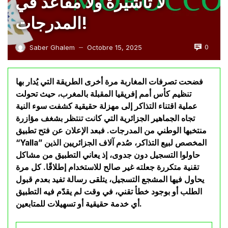
لا تأشيرة ولا مقاعد في
المدرجات!
0
Saber Ghalem
Octobre 15, 2025
—
فضحت تصرفات المغاربة مرة أخرى الطريقة التي يُدار بها
تنظيم كأس أمم إفريقيا المقبلة بالمغرب، حيث تحولت
عملية اقتناء التذاكر إلى مهزلة حقيقية كشفت سوء النية
تجاه الجماهير الجزائرية التي كانت تنتظر بشغف مؤازرة
منتخبها الوطني من المدرجات. فبعد الإعلان عن فتح تطبيق
“Yalla” المخصص لبيع التذاكر، صُدم آلاف الجزائريين الذين
حاولوا التسجيل دون جدوى، إذ يعاني التطبيق من مشاكل
تقنية متكررة جعلته غير صالح للاستخدام إطلاقًا. كل مرة
يحاول فيها المشجع التسجيل، يتلقى رسالة تفيد بعدم قبول
الطلب أو بوجود خطأ تقني، في وقت لم يقدّم فيه التطبيق
أي خدمة حقيقية أو تسهيلات للمتابعين.