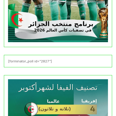
[forminator_poll id="2827"]