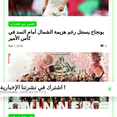
الخضر عبر القارات
بونجاح يسجل رغم هزيمة الشمال أمام السد في
كأس الأمير
Mai 1, 2026
0
اشترك في نشرتنا الإخبارية !
[forminator_form id="4777"]
كأس الكونفدرالية