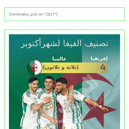
[forminator_poll id="2827"]