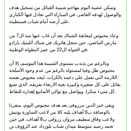
وتمكن عشية اليوم مهاجم شبيبة القبائل من تسجيل هدف
والوصول لهدفه العاشر، في المباراة التي تعادل فيها الكناري
على أرضه أمام شباب قسنطينة.
وعاد محيوص لمعانقة الشباك بعد أن غاب عنها منذ ال7 من
مارس الماضي، حين سجل هاتريك في شباك أتليتيك بارادو
في الجولة ال22 من عمر البطولة الوطنية.
وبالرغم من تذبذب مستوى الشبيبة هذا الموسم، إلا أن
محيوص ظل وفيا لمستواه بالرغم من عدم وجود الأسلحة
اللازمة التي تعمل على دعمه بالكرات، ليجد محيوص نفسه
يقاتل على كل صغيرة وكبيرة بغية الارتقاء بفريقه، الذي ضيع
كل شيء مبكرا، ويواصل مع توالي الأسابيع إهداره للنقاط.
وبقى خير الدين مرزوقى بعد هدف محيوص اليوم، منفردا
بالوصافة ب9 أهداف يليه كلا من لاعب الساورة بوتيش
ولاعب وفاق سطيف مروان زروقي ب8 أهداف، في حين
تجمد رصيد متوسط ميدان شباب بلوزداد عبد الرؤوف بن