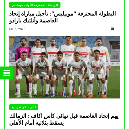
الرابطة المحترفة الأولى موبيليس
البطولة المحترفة “موبيليس”: تأجيل مباراة إتحاد
العاصمة وأتلتيك بارادو
Mai 1, 2026
0
كأس الكونفدرالية
يهم إتحاد العاصمة قبل نهائي كأس اكاف : الزمالك
يسقط بثلاثية أمام الأهلي