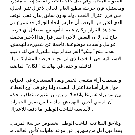
البطولة المحلية وفي ظل حاجة الخضر له بعد إصابة ماندريا
وماستيل، فإن خرجته مطلع العام الحالي لا تزال تثير الجدل،
حين قرر اعتزال اللعب دوليا ودون سابق إنذار، ففي الوقت
الذي اعتبر فيه البعض أن حارس اتحاد الجزائر قد تسرع في
اتخاذ هذا القرار، وكان عليه التأني، مع استغلال أي فرصة
تتاح له، إلا أن البعض الآخر، اعتبر قرار هذا الأخير محصلة
عوامل وأسباب موضوعية، ناجمة عن شعوره بالتهميش،
بعدما منح “بيتكو” الفرصة لزميله ماندريا، في لقاء غينيا
الاستوائية، في الوقت الذي لم تتح له فرصة المشاركة، ولو
لدقيقة واحدة، في نهائيات “الكان” الماضية.
وانقسمت آراء متتبعي الخضر ونقاد المستديرة في الجزائر،
حول قرار أسامة اعتزال اللعب دوليا وهو في أوج العطاء،
بين من يراه تسرعا وانفعالا، وبين من اعتبره منطقيا، بحكم
أن المعني أحس بالتهميش، مادام ليس ضمن الخيارات
الأساسية للناخب الوطني ما دفعه للاعتزال.
وتلاحق المتاعب الناخب الوطني بخصوص حراسة المرمى،
وهذا قبل أقل من شهرين عن موعد نهائيات كأس العالم، ما