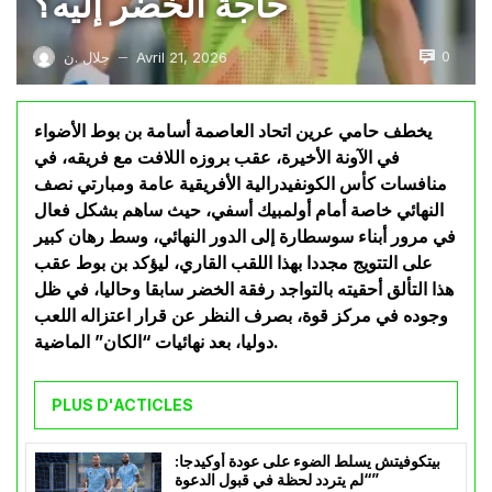
حاجة الخضر إليه؟
0
Avril 21, 2026
جلال .ن
—
يخطف حامي عرين اتحاد العاصمة أسامة بن بوط الأضواء
في الآونة الأخيرة، عقب بروزه اللافت مع فريقه، في
منافسات كأس الكونفيدرالية الأفريقية عامة ومبارتي نصف
النهائي خاصة أمام أولمبيك أسفي، حيث ساهم بشكل فعال
في مرور أبناء سوسطارة إلى الدور النهائي، وسط رهان كبير
على التتويج مجددا بهذا اللقب القاري، ليؤكد بن بوط عقب
هذا التألق أحقيته بالتواجد رفقة الخضر سابقا وحاليا، في ظل
وجوده في مركز قوة، بصرف النظر عن قرار اعتزاله اللعب
دوليا، بعد نهائيات “الكان” الماضية.
PLUS D'ACTICLES
بيتكوفيتش يسلط الضوء على عودة أوكيدجا:
“لم يتردد لحظة في قبول الدعوة”