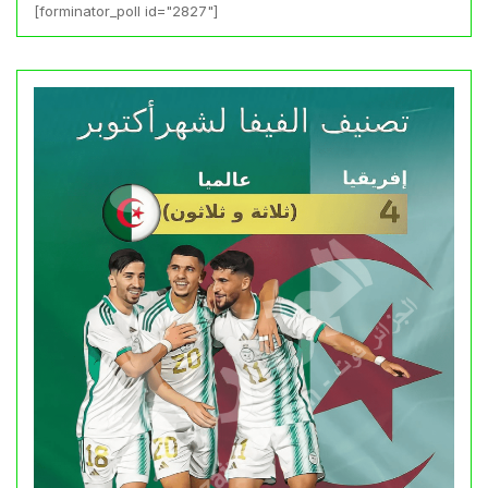
[forminator_poll id="2827"]