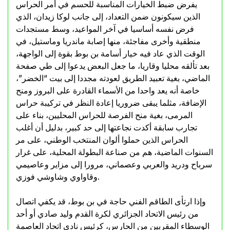
يفرض ضبط الخيارات المناسبة للحسم في أمر الحراس
الذين سيكونون ضمن التعداد، إلى جانب لوكا زيدان، الذي
فرض نفسه أساسيا في آخر المواعيد، وسط مستجدات
منطقية وأخرى مفاجئة، منها إصابة ماندريا وماستيل، في
الوقت الذي عاد فيه خيار أسامة بن بوط بقوة إلى الواجهة،
بعد تألقه محليا وقاريا، ما جعل البعض يدعوا إلى طي صفحة
الماضي، بغية تعبيد الطريق لعودته مجددا إلى بيت “الخضر”،
خاصة أنه يعد واحدا من الأسماء القادرة على البروز ومنح
الإضافة، مثلما يبقى ضروريا إعادة النظر في تركيبة حراس
المرمى، بغية منح الفرصة للحراس المحليين، بناء على
تجارب سابقة أكدت نجاعتها إلى حد كبير، بدليل أن أغلب
الحراس الذين حملوا ألوان المنتخب الوطني، على مر
السنوات الماضية، هم من صناعة البطولة المحلية، على غرار
سرباح ودريد والعربي وعصماني، مرورا إلى مزاير وعاصيمي
وقاواوي وشاوشي فوزي.
وإذا ارتأى الطاقم الفني حاجة في بن بوط، قد يكفي اتصال
من رئيس الاتحاد الجزائري لكرة القدم وليد صادي أو أحد
الوسطاء المقربين من الحارس، كرئيس نادي اتحاد العاصمة