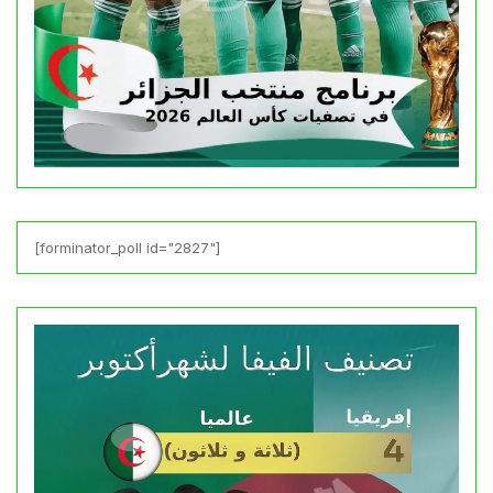
[forminator_poll id="2827"]