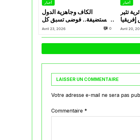
أخبار
أخبار
رية تثير
الكاف وجاهزية الدول
إفريقيا
المستضيفة.. فوضى تسبق كل
ت 2026 بعد أحداث
نسخة من “الكان”
0
Avril 23, 2026
Avril 20, 2
آسفي
LAISSER UN COMMENTAIRE
Votre adresse e-mail ne sera pas publ
Commentaire
*