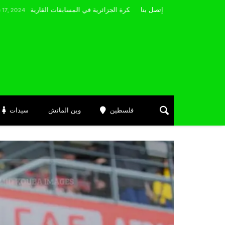
مضوي يصرّح: “أتمنى التوفيق لممثلي الكرة الجزائرية في المسابقات القارية”
إتصل بنا
فلسطين
وين الماتش
سيدات