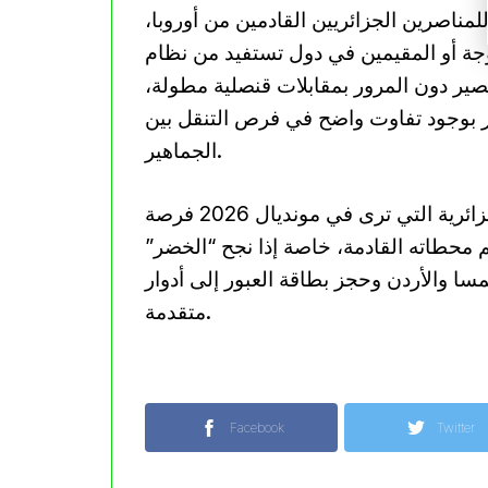
لمناصرين الجزائريين القادمين من أوروبا،
 المقيمين في دول تستفيد من نظام ESTA، حيث
ر دون المرور بمقابلات قنصلية مطولة،
ئر بوجود تفاوت واضح في فرص التنقل بين
الجماهير.
ورغم هذه العراقيل، يبقى الإقبال كبيرا من الجماهير الجزائرية التي ترى في مونديال 2026 فرصة
 محطاته القادمة، خاصة إذا نجح “الخضر”
سا والأردن وحجز بطاقة العبور إلى أدوار
متقدمة.
Facebook
Twitter