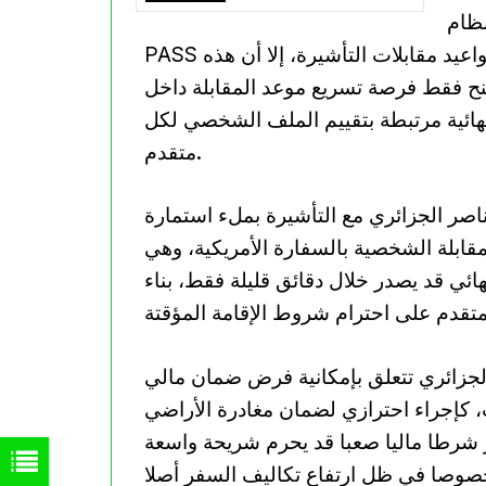
سطيف”
FIFA
PASS الذي يمنح حاملي التذاكر الرسمية أولوية في مواعيد مقابلات التأشيرة، إلا أن هذه
تمنح فقط فرصة تسريع موعد المقابلة داخل
لنهائية مرتبطة بتقييم الملف الشخصي لكل
متقدم.
زائري مع التأشيرة بملء استمارة DS-160 الإلكترونية، ثم دفع الرسوم
 يليها حجز موعد للمقابلة الشخصية بالسفارة الأمريكية، وهي
هائي قد يصدر خلال دقائق قليلة فقط، بناء
الجزائري تتعلق بإمكانية فرض ضمان مالي
بعض الملفات، كإجراء احترازي لضمان مغادرة الأراضي
صار شرطا ماليا صعبا قد يحرم شريحة واسعة
صوصا في ظل ارتفاع تكاليف السفر أصلا