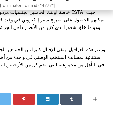
وفي المقابل، تبدو الإجراءات أكثر سهولة بالنسبة ل
[forminator_form id="4777"]
خاصة أولئك الحاملين لجنسيات مزدوجة أو
يمكنهم الحصول على تصريح سفر إلكتروني في وقت قصي
وهو ما خلق شعورا لدى كثير من الأنصار داخل الجزا
استثنائية لمساندة المنتخب الوطني في واحدة من أهم
في التأهل من مجموعته التي تضم كل من الأرجنتين النم