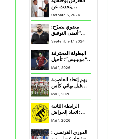
الحارس بوحلفاية
يتحدث عن
طموحاته مع
Octobre 8, 2024
المنتخب و شباب
قسنطينة
مضوي يصرّح:
“أتمنى التوفيق
لممثلي الكرة
Septembre 17, 2024
الجزائرية في
المسابقات القارية”
البطولة المحترفة
“موبيليس”: تأجيل
مباراة إتحاد
Mai 1, 2026
العاصمة وأتلتيك
بارادو
يهم إتحاد العاصمة
قبل نهائي كأس
اكاف : الزمالك
Mai 1, 2026
يسقط بثلاثية أمام
الأهلي
الرابطة الثانية
: اتحاد الحراش
يحسم التأهل إلى
Mai 1, 2026
“البلاي أوف”
الدوري الفرنسي :
استبعاد عبدلي من