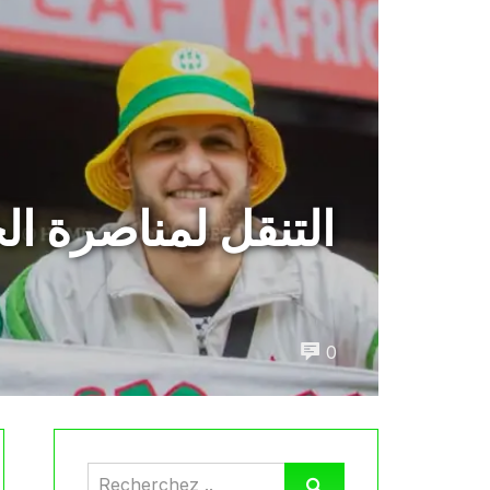
التنقل لمناصرة ال
0