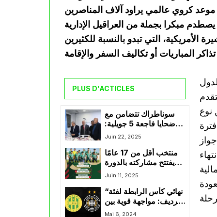
موعد كروي عالمي يراود آلاف المناصرين
يصطدم مبكرا بجملة من العراقيل الإدارية
ة الأمريكية، التي تبدو بالنسبة للكثيرين
لدول
PLUS D'ACTICLES
تقدم
، وهي
سوناطراك تتضامن مع
ضحايا فاجعة 5 جويلية:
فترة
زيارة ومواساة من
Juin 22, 2025
جواز
الرئيس المدير العام
منتخب أقل من 17 عامًا
تهاء
يفتتح مشاركته بالدورة
الية
الودية الدولية بمواجهة
Juin 11, 2025
موريتانيا
عودة
“نهائي كأس الرابطة لفئة
الرديف: مواجهة قوية بين
شبيبة القبائل ووفاق
Mai 6, 2024