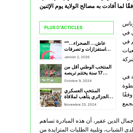
وناس
PLUS D'ACTICLES
ي في
م في
“عاش… الصحراء…”
استفزازات و تصرفات
عيات
غير لائقة من قبل المغاربة
Janvier 2, 2026
تجاه الجماهير الجزائرية
المنتخب الوطني أقل من
17 سنة يختتم تربصه
 في
التحضيري
Octobre 9, 2024
خطوة
المنتخب العسكري
فقًا
الجزائري يتأهب لملاقاة
الكاميرون في نهائي
Novembre 23, 2024
الألعاب الإفريقية
العسكرية
جمال الدين عفير، أن هذه المبادرة تساهم
دى الشباب، وتلبية الطلبات المتزايدة من