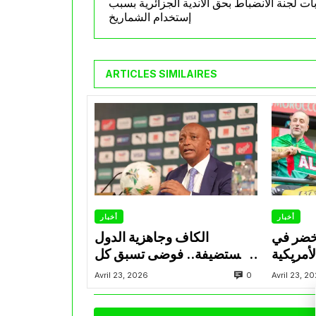
ات لجنة الانضباط بحق الأندية الجزائرية بسبب
إستخدام الشماريخ
ARTICLES SIMILAIRES
أخبار
أخبار
لخضر في
الكاف وجاهزية الدول
لأمريكية
المستضيفة.. فوضى تسبق كل
ري أمام
نسخة من “الكان”
0
Avril 23, 2026
Avril 23, 2
 معقدة