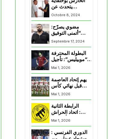
الحارس بوحلفاية
يتحدث عن
طموحاته مع
Octobre 8, 2024
المنتخب و شباب
قسنطينة
مضوي يصرّح:
“أتمنى التوفيق
لممثلي الكرة
Septembre 17, 2024
الجزائرية في
المسابقات القارية”
البطولة المحترفة
“موبيليس”: تأجيل
مباراة إتحاد
Mai 1, 2026
العاصمة وأتلتيك
بارادو
يهم إتحاد العاصمة
قبل نهائي كأس
اكاف : الزمالك
Mai 1, 2026
يسقط بثلاثية أمام
الأهلي
الرابطة الثانية
: اتحاد الحراش
يحسم التأهل إلى
Mai 1, 2026
“البلاي أوف”
الدوري الفرنسي :
استبعاد عبدلي من