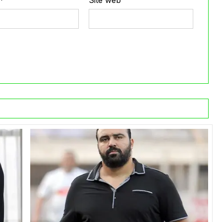
*
Site web