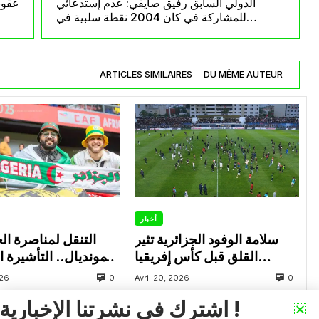
الدولي السابق رفيق صايفي: عدم إستدعائي
عقوب
للمشاركة في كان 2004 نقطة سلبية في
مسيرتي
ARTICLES SIMILAIRES
DU MÊME AUTEUR
أخبار
سلامة الوفود الجزائرية تثير
التنقل لمناصرة ا
القلق قبل كأس إفريقيا
المونديال.. التأشيرة ا
للسيدات 2026 بعد أحداث
تضع المناصر الجزائ
0
0
026
Avril 20, 2026
آسفي
تحديات
اشترك في نشرتنا الإخبارية !