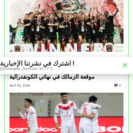
كأس الكونفدرالية
اشترك في نشرتنا الإخبارية !
[forminator_form id="4777"]
التتويج بالكأس.. دفعة معنوية لإتحاد العاصمة قبل
موقعة الزمالك في نهائي الكونفدرالية
Avril 30, 2026
0