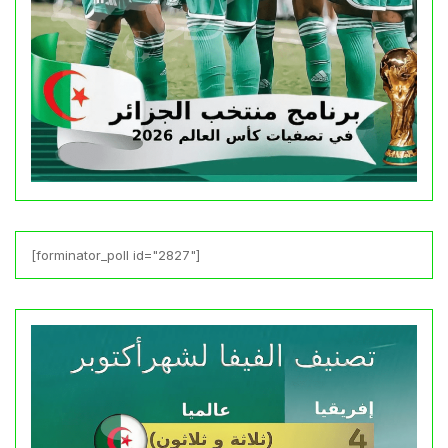
[forminator_poll id="2827"]